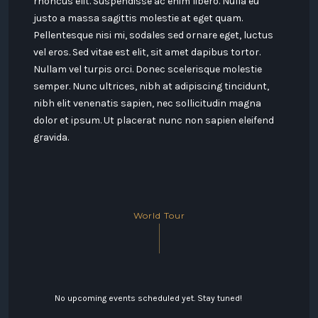
rhoncus elit. Suspendisse ac enim libero. Nulla eu
justo a massa sagittis molestie at eget quam.
Pellentesque nisi mi, sodales sed ornare eget, luctus
vel eros. Sed vitae est elit, sit amet dapibus tortor.
Nullam vel turpis orci. Donec scelerisque molestie
semper. Nunc ultrices, nibh at adipiscing tincidunt,
nibh elit venenatis sapien, nec sollicitudin magna
dolor et ipsum. Ut placerat nunc non sapien eleifend
gravida.
World Tour
No upcoming events scheduled yet. Stay tuned!