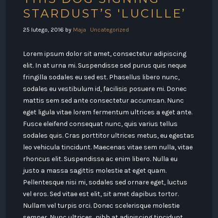
STARDUST’S 'LUCILLE’
25 lutego, 2016
by
Maja
Uncategorized
Lorem ipsum dolor sit amet, consectetur adipiscing
elit. In at urna mi. Suspendisse sed purus quis neque
fringilla sodales eu sed est. Phasellus libero nunc,
sodales eu vestibulum id, facilisis posuere mi. Donec
mattis sem sed ante consectetur accumsan. Nunc
eget ligula vitae lorem fermentum ultrices a eget ante.
Fusce eleifend consequat nunc, quis varius tellus
sodales quis. Cras porttitor ultrices metus, eu egestas
leo vehicula tincidunt. Maecenas vitae sem nulla, vitae
rhoncus elit. Suspendisse ac enim libero. Nulla eu
justo a massa sagittis molestie at eget quam.
Pellentesque nisi mi, sodales sed ornare eget, luctus
vel eros. Sed vitae est elit, sit amet dapibus tortor.
Nullam vel turpis orci. Donec scelerisque molestie
semper. Nunc ultrices, nibh at adipiscing tincidunt,