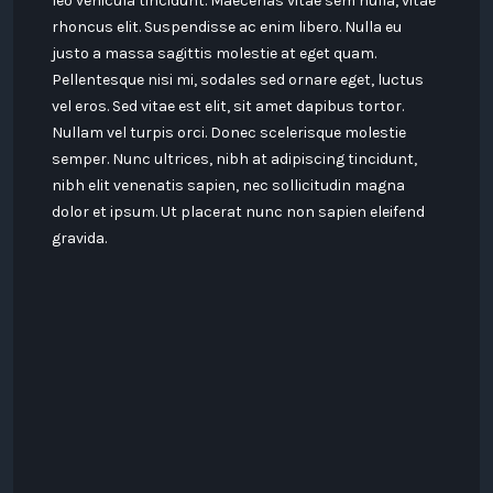
leo vehicula tincidunt. Maecenas vitae sem nulla, vitae
rhoncus elit. Suspendisse ac enim libero. Nulla eu
justo a massa sagittis molestie at eget quam.
Pellentesque nisi mi, sodales sed ornare eget, luctus
vel eros. Sed vitae est elit, sit amet dapibus tortor.
Nullam vel turpis orci. Donec scelerisque molestie
semper. Nunc ultrices, nibh at adipiscing tincidunt,
nibh elit venenatis sapien, nec sollicitudin magna
dolor et ipsum. Ut placerat nunc non sapien eleifend
gravida.