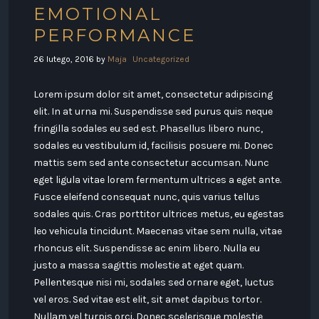
EMOTIONAL
PERFORMANCE
26 lutego, 2016
by
Maja
Uncategorized
Lorem ipsum dolor sit amet, consectetur adipiscing
elit. In at urna mi. Suspendisse sed purus quis neque
fringilla sodales eu sed est. Phasellus libero nunc,
sodales eu vestibulum id, facilisis posuere mi. Donec
mattis sem sed ante consectetur accumsan. Nunc
eget ligula vitae lorem fermentum ultrices a eget ante.
Fusce eleifend consequat nunc, quis varius tellus
sodales quis. Cras porttitor ultrices metus, eu egestas
leo vehicula tincidunt. Maecenas vitae sem nulla, vitae
rhoncus elit. Suspendisse ac enim libero. Nulla eu
justo a massa sagittis molestie at eget quam.
Pellentesque nisi mi, sodales sed ornare eget, luctus
vel eros. Sed vitae est elit, sit amet dapibus tortor.
Nullam vel turpis orci. Donec scelerisque molestie